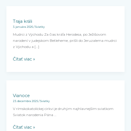
Traja
králi
Traja králi
3. januára 2026
/
Sviatky
Mudrci z Východu Za čias kráľa Herodesa, po Ježišovom
narodení v judejskom Betleheme, prišli do Jeruzalema mudrci
z Východu a […]
Čítať viac »
Vianoce
Vianoce
23. decembra 2025
/
Sviatky
V rímskokatolíckej cirkvi je druhým najhlavnejším sviatkom
Sviatok narodenia Pána …
Čítať viac »