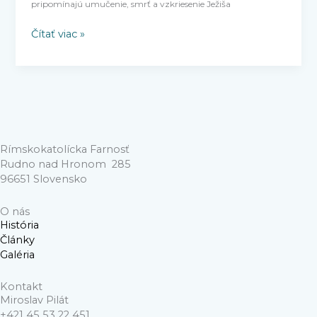
pripomínajú umučenie, smrť a vzkriesenie Ježiša
Čítať viac »
Rímskokatolícka Farnosť
Rudno nad Hronom 285
96651 Slovensko
O nás
História
Články
Galéria
Kontakt
Miroslav Pilát
+421 45 53 22 451