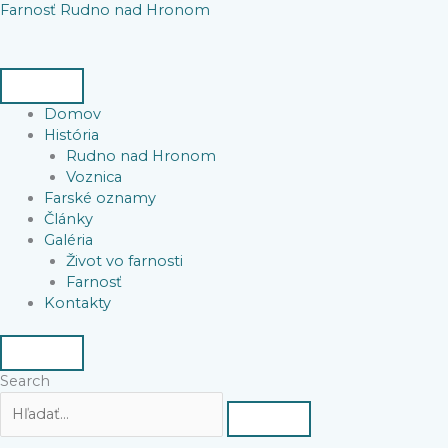
Preskočiť
Farnosť Rudno nad Hronom
na
obsah
Domov
História
Rudno nad Hronom
Voznica
Farské oznamy
Články
Galéria
Život vo farnosti
Farnosť
Kontakty
Search