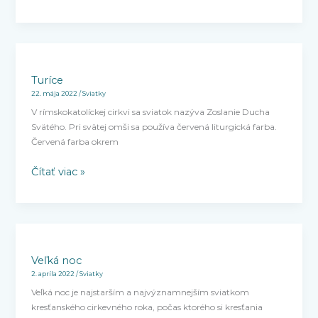
Turíce
Turíce
22. mája 2022
/
Sviatky
V rímskokatolíckej cirkvi sa sviatok nazýva Zoslanie Ducha
Svätého. Pri svätej omši sa používa červená liturgická farba.
Červená farba okrem
Čítať viac »
Veľká
noc
Veľká noc
2. apríla 2022
/
Sviatky
Veľká noc je najstarším a najvýznamnejším sviatkom
kresťanského cirkevného roka, počas ktorého si kresťania