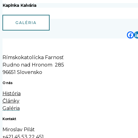
Kaplnka Kalvária
GALÉRIA
Rímskokatolícka Farnosť
Rudno nad Hronom 285
96651 Slovensko
O nás
História
Články
Galéria
Kontakt
Miroslav Pilát
+421 45 53 22 451